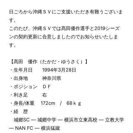
日ごろから沖縄ＳＶにご支援いただき有難うございま
す。
このたび、沖縄ＳＶでは髙田優作選手と2019シーズ
ンの契約更新に合意しましたのでお知らせいたしま
す。
【髙田 優作（たかだ・ゆうさく）】
・生年月日 1994年3月28日
・出身地 神奈川県
・ポジション ＤＦ
・利き足 右
・身長/体重 172cm / 68ｋｇ
・経 歴
城郷SC ― 城郷中学 ― 横浜市立東高校 ― 立教大学
― NAN FC ― 横浜猛蹴