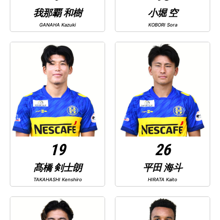
我那覇 和樹
小堀 空
GANAHA Kazuki
KOBORI Sora
19
26
髙橋 剣士朗
平田 海斗
TAKAHASHI Kenshiro
HIRATA Kaito