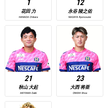
1
12
花田 力
永谷 陵之佑
HANADA Chikara
NAGAYA Ryonosuke
21
23
秋山 大起
大西 将亜
AKIYAMA Daiki
ONISHI Shoa