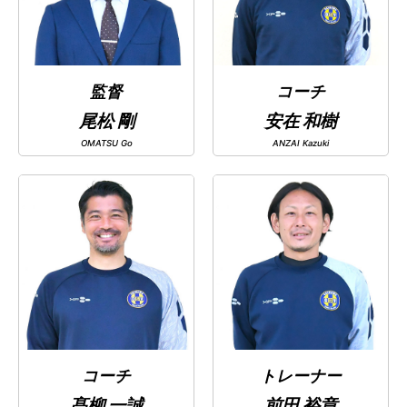
監督
コーチ
尾松 剛
安在 和樹
OMATSU Go
ANZAI Kazuki
トレーナー
髙柳 一誠
前田 裕章