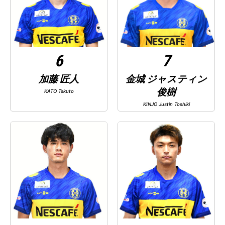
6
7
加藤 匠人
金城 ジャスティン
俊樹
KATO Takuto
KINJO Justin Toshiki