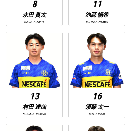
8
11
永田 貫太
池髙 暢希
NAGATA Kanta
IKETAKA Nobuki
13
16
村田 達哉
須藤 太一
MURATA Tatsuya
SUTO Taichi