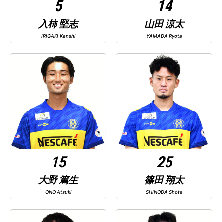
5
14
入柿 堅志
山田 涼太
IRIGAKI Kenshi
YAMADA Ryota
15
25
大野 篤生
篠田 翔太
ONO Atsuki
SHINODA Shota