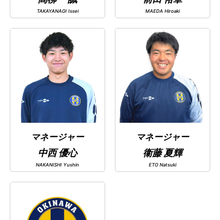
TAKAYANAGI Issei
MAEDA Hiroaki
マネージャー
中西 優心
衞藤 夏輝
NAKANISHI Yushin
ETO Natsuki