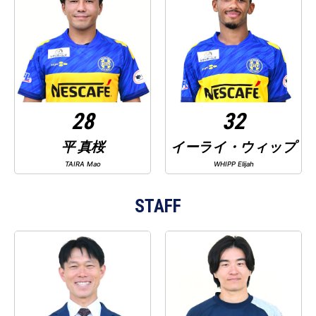
28
32
平 真桜
イーライ・ウィップ
TAIRA Mao
WHIPP Elijah
STAFF