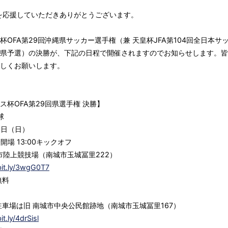
を応援していただきありがとうございます。
杯OFA第29回沖縄県サッカー選手権（兼 天皇杯JFA第104回全日本サ
県予選）の決勝が、下記の日程で開催されますのでお知らせします。皆
しくお願いします。
ス杯OFA第29回県選手権 決勝】
球
12日（日）
30開場 13:00キックオフ
城市陸上競技場（南城市玉城冨里222）
bit.ly/3wgG0T7
無料
般駐車場は旧 南城市中央公民館跡地（南城市玉城冨里167）
it.ly/4drSisl