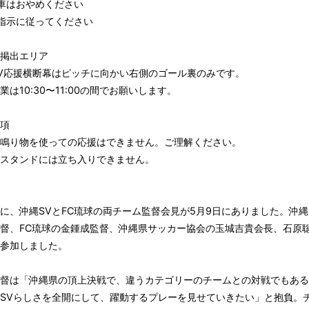
車はおやめください
指示に従ってください
幕掲出エリア
V応援横断幕はピッチに向かい右側のゴール裏のみです。
業は10:30〜11:00の間でお願いします。
事項
鳴り物を使っての応援はできません。ご理解ください。
スタンドには立ち入りできません。
に、沖縄SVとFC琉球の両チーム監督会見が5月9日にありました。沖縄
督、FC琉球の金鍾成監督、沖縄県サッカー協会の玉城吉貴会長、石原聡
参加しました。
督は「沖縄県の頂上決戦で、違うカテゴリーのチームとの対戦でもある
SVらしさを全開にして、躍動するプレーを見せていきたい」と抱負。