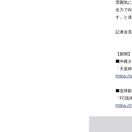
雰囲気に
全力で向
す」と述
記者会見
【新聞】
■沖縄タ
「天皇杯
https:/
■琉球新
「FC琉
https:/