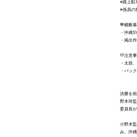
※路上駐
※係員の
💙横断
・沖縄S
・掲出作
💛注意
・太鼓、
・バック
決勝を前
野木玲監
委員長が
小野木監
み。沖縄