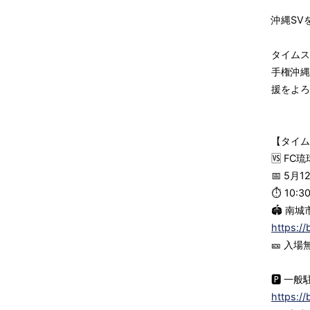
沖縄SV
タイムス
手権沖縄
援をよろ
【タイム
🆚 FC琉
📅 5月
⏱ 10:
🏟 南
https://
🎫 入場
🅿 一
https://b