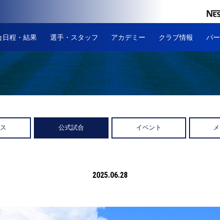
合日程・結果
選手・スタッフ
アカデミー
クラブ情報
パー
ース
公式試合
イベント
メ
2025.06.28