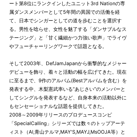
ート第8位にランクインしたユニット3rd Nationの専
属ダンスメンバーとして5年間の異国での活働を経
て、日本でシンガーとしての道を歩むことを選択す
る。男性を唸らせ、女性を魅了する「ダンサブルなス
テージング」と「甘く繊細かつ力強い歌声」でライヴ
やフューチャーリングワークで話題となる。
そして2003年、DefJamJapanから衝撃的なメジャー
デビューを飾り、着々と活動の幅を広げてきた。現在
に至るまで、9作のアルバム(Bestアルバムを含む）を
発表する中、木梨憲武率いる“あじさい”のメンバーと
してシングルを発表するなど、自身本来の活動以外に
もセンセーショナルな話題を提供してきた。
2008～2009年リリースのプロデュースコンピ
「SpecialCalling」シリーズでは数々のトップアーテ
ィスト（Al,青山テルマ,MAY'S,MAYJ,MsOOJA等）と