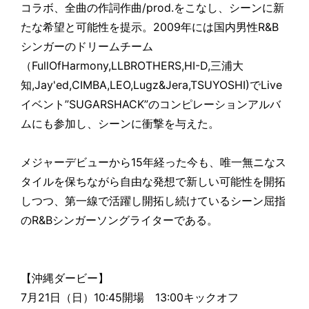
コラボ、全曲の作詞作曲/prod.をこなし、シーンに新
たな希望と可能性を提示。2009年には国内男性R&B
シンガーのドリームチーム
（FullOfHarmony,LLBROTHERS,HI-D,三浦大
知,Jay'ed,CIMBA,LEO,Lugz&Jera,TSUYOSHI)でLive
イベント”SUGARSHACK”のコンピレーションアルバ
ムにも参加し、シーンに衝撃を与えた。
メジャーデビューから15年経った今も、唯一無ニなス
タイルを保ちながら自由な発想で新しい可能性を開拓
しつつ、第一線で活躍し開拓し続けているシーン屈指
のR&Bシンガーソングライターである。
【沖縄ダービー】
7月21日（日）10:45開場 13:00キックオフ