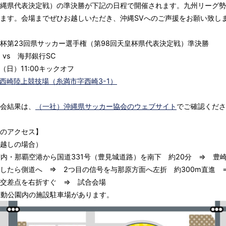
縄県代表決定戦）の準決勝が下記の日程で開催されます。九州リーグ勢
ます。会場までぜひお越しいただき、沖縄SVへのご声援をお願い致し
杯第23回県サッカー選手権（第98回天皇杯県代表決定戦）準決勝
 vs 海邦銀行SC
日（日）11:00キックオフ
西崎陸上競技場（糸満市字西崎3-1）
会結果は、
（一社）沖縄県サッカー協会のウェブサイト
でご確認くださ
のアクセス】
越しの場合）
内・那覇空港から国道331号（豊見城道路）を南下 約20分 ⇒ 豊
したら側道へ ⇒ 2つ目の信号を与那原方面へ左折 約300m直進 
交差点を右折すぐ ⇒ 試合会場
運動公園内の施設駐車場があります。