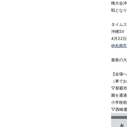
権大会沖
戦となり
タイムス
沖縄SV
4月22
@
糸満市
最新の大
【会場へ
（車でお
▽那覇市
園を通過
小学校前
▽西崎