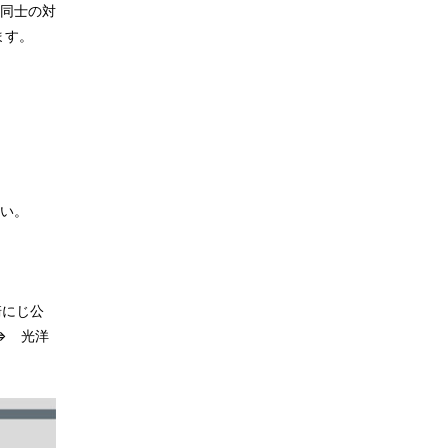
同士の対
ます。
い。
崎にじ公
⇒ 光洋