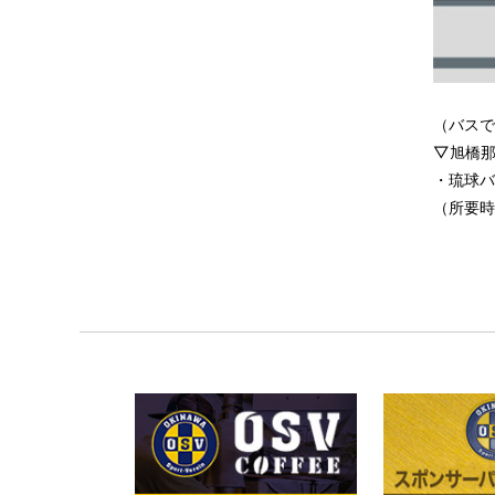
（バスで
▽旭橋那
・琉球バ
（所要時