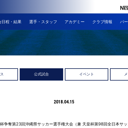
合日程・結果
選手・スタッフ
アカデミー
クラブ情報
パー
ース
公式試合
イベント
メ
2018.04.15
杯争奪第23回沖縄県サッカー選手権大会（兼 天皇杯第98回全日本サ