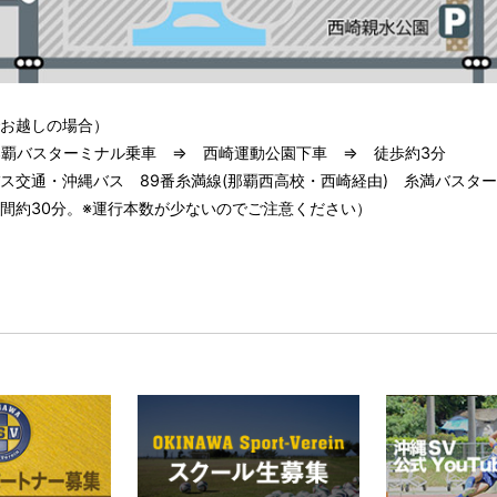
お越しの場合）
覇バスターミナル乗車 ⇒ 西崎運動公園下車 ⇒ 徒歩約3分
ス交通・沖縄バス 89番糸満線(那覇西高校・西崎経由) 糸満バスタ
間約30分。※運行本数が少ないのでご注意ください）