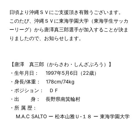
日頃より沖縄ＳＶにご支援頂き有難うございます。
このたび、沖縄ＳＶに東海学園大学（東海学生サッカ
ーリーグ）から唐澤真三郎選手が加入することが決ま
りましたので、お知らせします。
【唐澤 真三郎（からさわ・しんざぶろう）】
・生年月日： 1997年5月6日（22歳）
・身長/体重： 178cm/74kg
・ポジション： ＤＦ
・出 身： 長野県南箕輪村
・所 属 歴：
M.A.C SALTO ー 松本山雅Ｕ-１８ ー 東海学園大学