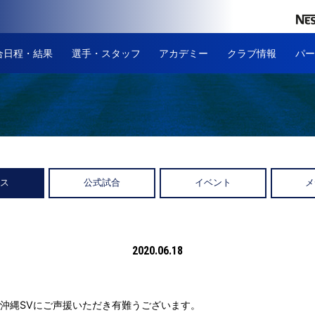
合日程・結果
選手・スタッフ
アカデミー
クラブ情報
パー
ース
公式試合
イベント
メ
2020.06.18
沖縄SVにご声援いただき有難うございます。