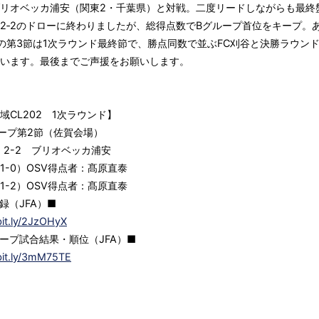
リオベッカ浦安（関東2・千葉県）と対戦。二度リードしながらも最終
2‐2のドローに終わりましたが、総得点数でBグループ首位をキープ。あ
の第3節は1次ラウンド最終節で、勝点同数で並ぶFC刈谷と決勝ラウン
います。最後までご声援をお願いします。
域CL202 1次ラウンド】
ープ第2節（佐賀会場）
 2-2 ブリオベッカ浦安
1-0）OSV得点者：髙原直泰
1-2）OSV得点者：髙原直泰
録（JFA）■
bit.ly/2JzOHyX
ープ試合結果・順位（JFA）■
/bit.ly/3mM75TE