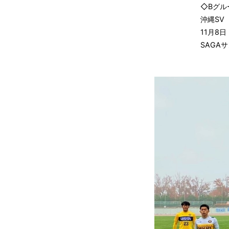
◇Bグル
沖縄SV
11月8日
SAGA