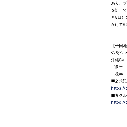
あり、ブ
を許して
月8日）
かけて戦
【全国地
◇Bグル
沖縄SV
（前半 
（後半 
■公式記
https://
■各グル
https:/