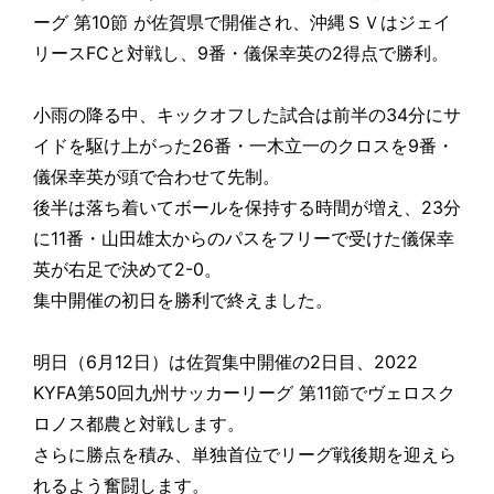
ーグ 第10節 が佐賀県で開催され、沖縄ＳＶはジェイ
リースFCと対戦し、9番・儀保幸英の2得点で勝利。
小雨の降る中、キックオフした試合は前半の34分にサ
イドを駆け上がった26番・一木立一のクロスを9番・
儀保幸英が頭で合わせて先制。
後半は落ち着いてボールを保持する時間が増え、23分
に11番・山田雄太からのパスをフリーで受けた儀保幸
英が右足で決めて2-0。
集中開催の初日を勝利で終えました。
明日（6月12日）は佐賀集中開催の2日目、2022
KYFA第50回九州サッカーリーグ 第11節でヴェロスク
ロノス都農と対戦します。
さらに勝点を積み、単独首位でリーグ戦後期を迎えら
れるよう奮闘します。